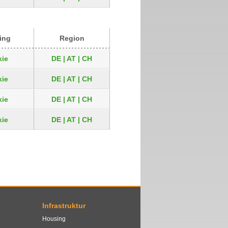
ing
Region
ie
DE | AT | CH
ie
DE | AT | CH
ie
DE | AT | CH
ie
DE | AT | CH
Infrastruktur
Housing