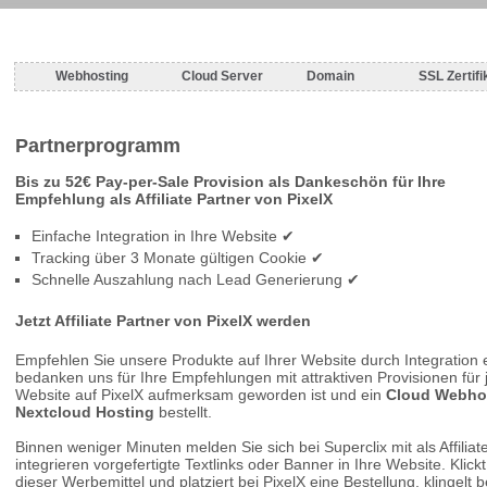
Webhosting
Cloud Server
Domain
SSL Zertifi
Partnerprogramm
Bis zu 52€ Pay-per-Sale Provision als Dankeschön für Ihre
Empfehlung als Affiliate Partner von PixelX
Einfache Integration in Ihre Website ✔
Tracking über 3 Monate gültigen Cookie ✔
Schnelle Auszahlung nach Lead Generierung ✔
Jetzt Affiliate Partner von PixelX werden
Empfehlen Sie unsere Produkte auf Ihrer Website durch Integration e
bedanken uns für Ihre Empfehlungen mit attraktiven Provisionen für
Website auf PixelX aufmerksam geworden ist und ein
Cloud Webho
Nextcloud Hosting
bestellt.
Binnen weniger Minuten melden Sie sich bei Superclix mit als Affilia
integrieren vorgefertigte Textlinks oder Banner in Ihre Website. Klic
dieser Werbemittel und platziert bei PixelX eine Bestellung, klingelt 