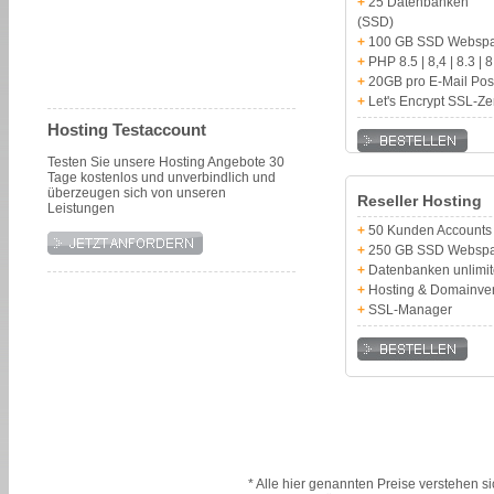
+
25 Datenbanken
(SSD)
+
100 GB SSD Websp
+
PHP 8.5 | 8,4 | 8.3 | 8
+
20GB pro E-Mail Pos
+
Let's Encrypt SSL-Zert
Hosting Testaccount
Testen Sie unsere Hosting Angebote 30
Tage kostenlos und unverbindlich und
überzeugen sich von unseren
Reseller Hosting
Leistungen
+
50 Kunden Accounts
+
250 GB SSD Websp
+
Datenbanken unlimi
+
Hosting & Domainve
+
SSL-Manager
* Alle hier genannten Preise verstehen s