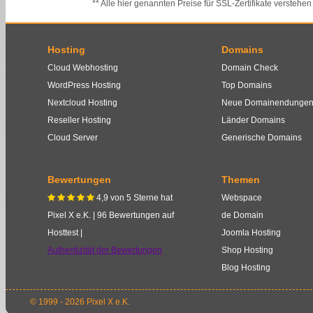
** Alle hier genannten Preise für SSL-Zertifikate verstehen
Hosting
Domains
Cloud Webhosting
Domain Check
WordPress Hosting
Top Domains
Nextcloud Hosting
Neue Domainendunge
Reseller Hosting
Länder Domains
Cloud Server
Generische Domains
Bewertungen
Themen
4,9
von
5
Sterne
hat
Webspace
    
Pixel X e.K.
|
96
Bewertungen auf
de Domain
Hosttest |
Joomla Hosting
Authentizität der Bewertungen
Shop Hosting
Blog Hosting
© 1999 - 2026 Pixel X e.K.