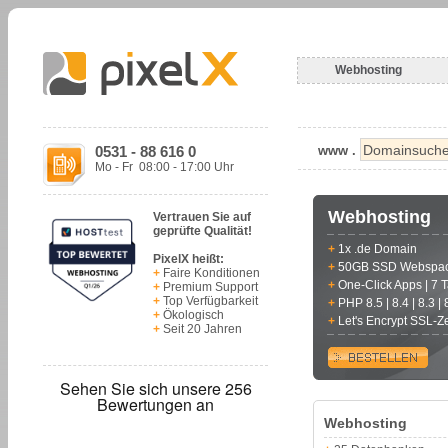
Webhosting
www .
0531 - 88 616 0
Mo - Fr 08:00 - 17:00 Uhr
Webhosting
Vertrauen Sie auf
geprüfte Qualität!
+
1x .de Domain
PixelX heißt:
+
50GB SSD Webspa
+
Faire Konditionen
+
One-Click Apps | 7 
+
Premium Support
+
Top Verfügbarkeit
+
PHP 8.5 | 8.4 | 8.3 | 
+
Ökologisch
+
Let's Encrypt SSL-Zer
+
Seit 20 Jahren
Webhosting