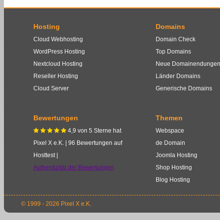
Hosting
Domains
Cloud Webhosting
Domain Check
WordPress Hosting
Top Domains
Nextcloud Hosting
Neue Domainendunge
Reseller Hosting
Länder Domains
Cloud Server
Generische Domains
Bewertungen
Themen
4,9
von
5
Sterne
hat
Webspace
    
Pixel X e.K.
|
96
Bewertungen auf
de Domain
Hosttest |
Joomla Hosting
Authentizität der Bewertungen
Shop Hosting
Blog Hosting
© 1999 - 2026 Pixel X e.K.