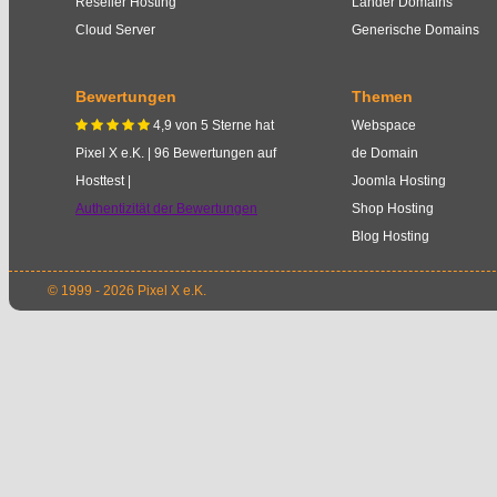
Reseller Hosting
Länder Domains
Cloud Server
Generische Domains
Bewertungen
Themen
4,9
von
5
Sterne
hat
Webspace
    
Pixel X e.K.
|
96
Bewertungen auf
de Domain
Hosttest |
Joomla Hosting
Authentizität der Bewertungen
Shop Hosting
Blog Hosting
© 1999 - 2026 Pixel X e.K.