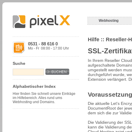
Webhosting
Hilfe
:: Reseller-
0531 - 88 616 0
Mo - Fr 08:00 - 17:00 Uhr
SSL-Zertifik
In Ihrem Reseller Cloud 
Suche
aufgeschaltete Domains 
umgestellt werden muss
durchgeführt wurde, wer
Extension verlängert. Di
Alphabetischer Index
Voraussetzung
Hier finden Sie schnell unsere Einträge
im Hilfebereich. Alles rund ums
Webhosting und Domains.
Die aktuelle Let's Encr
DocumentRoot der jewei
dem sich die zur Validi
Die Validierung der SSL 
kann die Validierung de
Cloud Hosting zeigt und