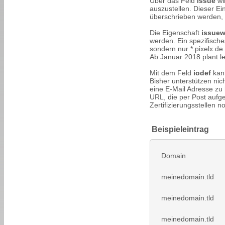
Über das Feld
issue
wir
auszustellen. Dieser E
überschrieben werden, i
Die Eigenschaft
issuew
werden. Ein spezifisches
sondern nur *.pixelx.de.
Ab Januar 2018 plant le
Mit dem Feld
iodef
kan
Bisher unterstützen nich
eine E-Mail Adresse zu
URL, die per Post aufge
Zertifizierungsstellen n
Beispieleintrag
Domain
meinedomain.tld
meinedomain.tld
meinedomain.tld