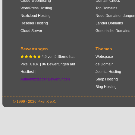
Cloud Webhosting
Domain Check
WordPress Hosting
Top Domains
Nextcloud Hosting
Neue Domainendunge
Reseller Hosting
Länder Domains
Cloud Server
Generische Domains
Bewertungen
Themen
4,9
von
5
Sterne
hat
Webspace
    
Pixel X e.K.
|
96
Bewertungen auf
de Domain
Hosttest |
Joomla Hosting
Authentizität der Bewertungen
Shop Hosting
Blog Hosting
© 1999 - 2026 Pixel X e.K.