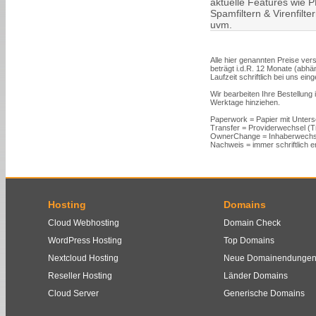
aktuelle Features wie PH
Spamfiltern & Virenfilt
uvm.
Alle hier genannten Preise vers
beträgt i.d.R. 12 Monate (abh
Laufzeit schriftlich bei uns ein
Wir bearbeiten Ihre Bestellung
Werktage hinziehen.
Paperwork = Papier mit Unters
Transfer = Providerwechsel (
OwnerChange = Inhaberwechs
Nachweis = immer schriftlich er
Hosting
Domains
Cloud Webhosting
Domain Check
WordPress Hosting
Top Domains
Nextcloud Hosting
Neue Domainendunge
Reseller Hosting
Länder Domains
Cloud Server
Generische Domains