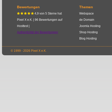
Bewertungen
Themen
4,9
von
5
Sterne
hat
Webspace
    
Pixel X e.K.
|
96
Bewertungen auf
de Domain
Hosttest |
Joomla Hosting
Authentizität der Bewertungen
Shop Hosting
Blog Hosting
© 1999 - 2026 Pixel X e.K.