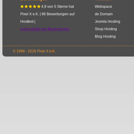
4,9
von
5
Sterne
hat
Webspace
    
Pixel X e.K.
|
96
Bewertungen auf
de Domain
Hosttest |
Joomla Hosting
Authentizität der Bewertungen
Shop Hosting
Blog Hosting
© 1999 - 2026 Pixel X e.K.