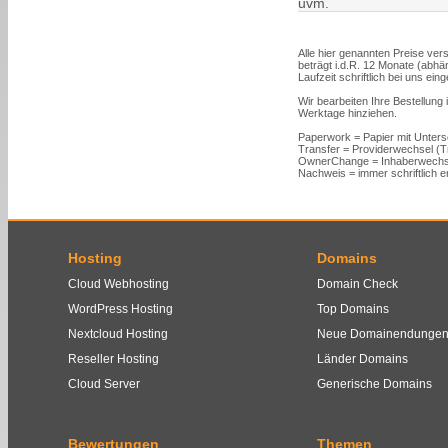
uvm.
Alle hier genannten Preise vers
beträgt i.d.R. 12 Monate (abh
Laufzeit schriftlich bei uns ein
Wir bearbeiten Ihre Bestellung
Werktage hinziehen.
Paperwork = Papier mit Unters
Transfer = Providerwechsel (
OwnerChange = Inhaberwechs
Nachweis = immer schriftlich er
Hosting
Domains
Cloud Webhosting
Domain Check
WordPress Hosting
Top Domains
Nextcloud Hosting
Neue Domainendunge
Reseller Hosting
Länder Domains
Cloud Server
Generische Domains
Bewertungen
Themen