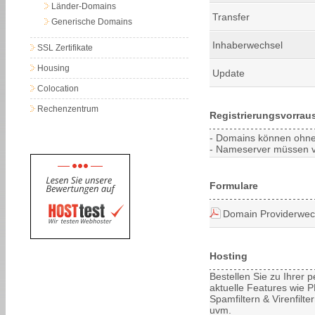
Länder-Domains
Transfer
Generische Domains
Inhaberwechsel
SSL Zertifikate
Housing
Update
Colocation
Rechenzentrum
Registrierungsvorrau
- Domains können ohne 
- Nameserver müssen vor
Formulare
Domain Providerwec
Hosting
Bestellen Sie zu Ihrer
aktuelle Features wie PH
Spamfiltern & Virenfilt
uvm.