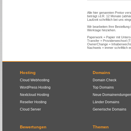
Alle hier genannten Preise vers
beträgt i.d.R. 12 Monate (abh
Laufzeit schriftlich bei uns ein
Wir bearbeiten Ihre Bestellung
Werktage hinziehen.
Paperwork = Papier mit Unters
Transfer = Providerwechsel (
OwnerChange = Inhaberwechs
Nachweis = immer schriftlich er
Hosting
Domains
Cloud Webhosting
Domain Check
WordPress Hosting
Top Domains
Nextcloud Hosting
Neue Domainendunge
Reseller Hosting
Länder Domains
Cloud Server
Generische Domains
Bewertungen
Themen