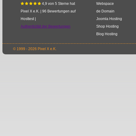
4,9
von
5
Sterne
hat
Webspace
    
Pixel X e.K.
|
96
Bewertungen auf
de Domain
Hosttest |
Joomla Hosting
Authentizität der Bewertungen
Shop Hosting
Blog Hosting
© 1999 - 2026 Pixel X e.K.