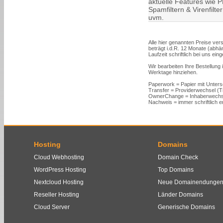
aktuelle Features wie PH
Spamfiltern & Virenfilt
uvm.
Alle hier genannten Preise vers
beträgt i.d.R. 12 Monate (abh
Laufzeit schriftlich bei uns ein
Wir bearbeiten Ihre Bestellung
Werktage hinziehen.
Paperwork = Papier mit Unters
Transfer = Providerwechsel (
OwnerChange = Inhaberwechs
Nachweis = immer schriftlich er
Hosting
Domains
Cloud Webhosting
Domain Check
WordPress Hosting
Top Domains
Nextcloud Hosting
Neue Domainendunge
Reseller Hosting
Länder Domains
Cloud Server
Generische Domains