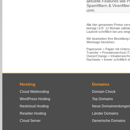
aktuelle Features wie PH
Spamfiltern & Virenfilt
uvm.
Alle hier genannten Preise vers
beträgt i.d.R. 12 Monate (abh
Laufzeit schriftlich bei uns ein
Wir bearbeiten Ihre Bestellung
Werktage hinziehen.
Paperwork = Papier mit Unters
Transfer = Providerwechsel (
OwnerChange = Inhaberwechs
Nachweis = immer schriftlich er
Hosting
Domains
Cloud Webhosting
Domain Check
WordPress Hosting
Top Domains
Nextcloud Hosting
Neue Domainendunge
Reseller Hosting
Länder Domains
Cloud Server
Generische Domains