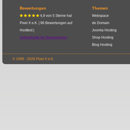
Bewertungen
Themen
4,9
von
5
Sterne
hat
Webspace
    
Pixel X e.K.
|
96
Bewertungen auf
de Domain
Hosttest |
Joomla Hosting
Authentizität der Bewertungen
Shop Hosting
Blog Hosting
© 1999 - 2026 Pixel X e.K.