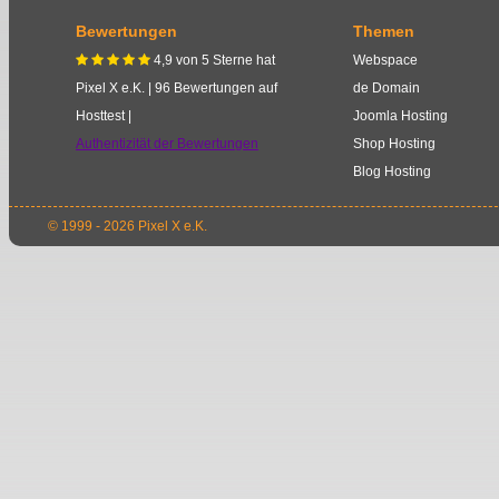
Bewertungen
Themen
4,9
von
5
Sterne
hat
Webspace
    
Pixel X e.K.
|
96
Bewertungen auf
de Domain
Hosttest |
Joomla Hosting
Authentizität der Bewertungen
Shop Hosting
Blog Hosting
© 1999 - 2026 Pixel X e.K.