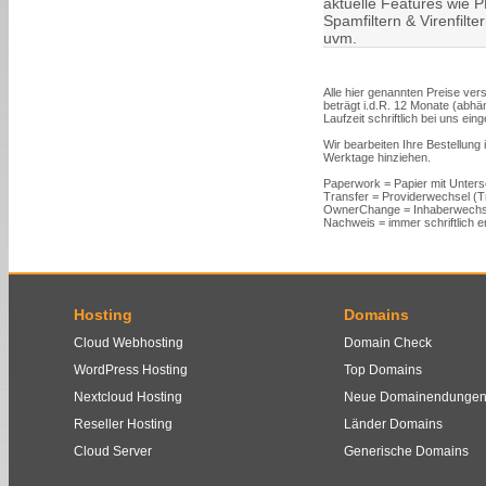
aktuelle Features wie PH
Spamfiltern & Virenfilt
uvm.
Alle hier genannten Preise vers
beträgt i.d.R. 12 Monate (abh
Laufzeit schriftlich bei uns ein
Wir bearbeiten Ihre Bestellung
Werktage hinziehen.
Paperwork = Papier mit Unters
Transfer = Providerwechsel (
OwnerChange = Inhaberwechs
Nachweis = immer schriftlich er
Hosting
Domains
Cloud Webhosting
Domain Check
WordPress Hosting
Top Domains
Nextcloud Hosting
Neue Domainendunge
Reseller Hosting
Länder Domains
Cloud Server
Generische Domains