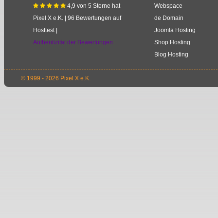
4,9
von
5
Sterne
hat
Webspace
    
Pixel X e.K.
|
96
Bewertungen auf
de Domain
Hosttest |
Joomla Hosting
Authentizität der Bewertungen
Shop Hosting
Blog Hosting
© 1999 - 2026 Pixel X e.K.