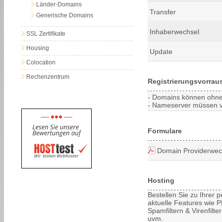
Länder-Domains
Transfer
Generische Domains
Inhaberwechsel
SSL Zertifikate
Housing
Update
Colocation
Rechenzentrum
Registrierungsvorrau
- Domains können ohne 
- Nameserver müssen vor
Formulare
Domain Providerwec
Hosting
Bestellen Sie zu Ihrer
aktuelle Features wie PH
Spamfiltern & Virenfilt
uvm.