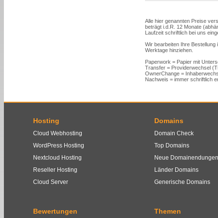
Alle hier genannten Preise vers
beträgt i.d.R. 12 Monate (abh
Laufzeit schriftlich bei uns ein
Wir bearbeiten Ihre Bestellung
Werktage hinziehen.
Paperwork = Papier mit Unters
Transfer = Providerwechsel (
OwnerChange = Inhaberwechs
Nachweis = immer schriftlich er
Hosting
Domains
Cloud Webhosting
Domain Check
WordPress Hosting
Top Domains
Nextcloud Hosting
Neue Domainendunge
Reseller Hosting
Länder Domains
Cloud Server
Generische Domains
Bewertungen
Themen