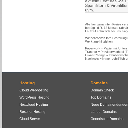
aktuelle Features wie PH
Spamfiltern & Virenfilt
uvm.
Alle hier genannten Preise vers
beträgt i.d.R. 12 Monate (abh
Laufzeit schriftlich bei uns ein
Wir bearbeiten Ihre Bestellung
Werktage hinziehen.
Paperwork = Papier mit Unters
Transfer = Providerwechsel (
OwnerChange = Inhaberwechs
Nachweis = immer schriftlich er
Hosting
Domains
Cloud Webhosting
Domain Check
WordPress Hosting
Top Domains
Nextcloud Hosting
Neue Domainendunge
Reseller Hosting
Länder Domains
Cloud Server
Generische Domains