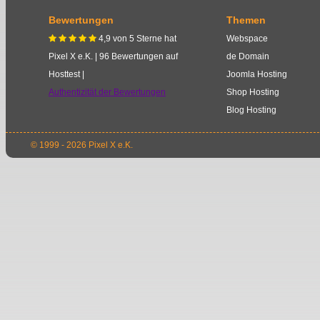
Bewertungen
Themen
4,9
von
5
Sterne
hat
Webspace
    
Pixel X e.K.
|
96
Bewertungen auf
de Domain
Hosttest |
Joomla Hosting
Authentizität der Bewertungen
Shop Hosting
Blog Hosting
© 1999 - 2026 Pixel X e.K.