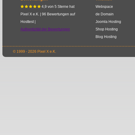
4,9
von
5
Sterne
hat
Webspace
    
Pixel X e.K.
|
96
Bewertungen auf
de Domain
Hosttest |
Joomla Hosting
Authentizität der Bewertungen
Shop Hosting
Blog Hosting
© 1999 - 2026 Pixel X e.K.