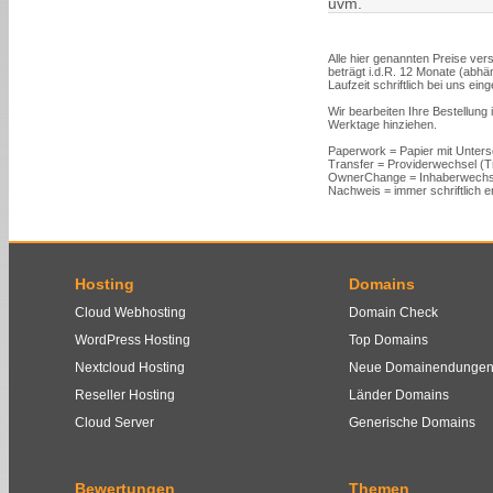
uvm.
Alle hier genannten Preise vers
beträgt i.d.R. 12 Monate (abh
Laufzeit schriftlich bei uns ein
Wir bearbeiten Ihre Bestellung
Werktage hinziehen.
Paperwork = Papier mit Unters
Transfer = Providerwechsel (
OwnerChange = Inhaberwechs
Nachweis = immer schriftlich er
Hosting
Domains
Cloud Webhosting
Domain Check
WordPress Hosting
Top Domains
Nextcloud Hosting
Neue Domainendunge
Reseller Hosting
Länder Domains
Cloud Server
Generische Domains
Bewertungen
Themen