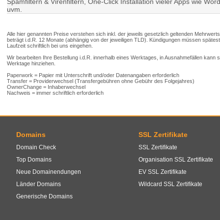
Spamfiltern & Virenfiltern, One-Click Installation vieler Apps wie 
uvm.
Alle hier genannten Preise verstehen sich inkl. der jeweils gesetzlich geltenden Mehrwert
beträgt i.d.R. 12 Monate (abhängig von der jeweiligen TLD). Kündigungen müssen spätes
Laufzeit schriftlich bei uns eingehen.
Wir bearbeiten Ihre Bestellung i.d.R. innerhalb eines Werktages, in Ausnahmefällen kann
Werktage hinziehen.
Paperwork = Papier mit Unterschrift und/oder Datenangaben erforderlich
Transfer = Providerwechsel (Transfergebühren ohne Gebühr des Folgejahres)
OwnerChange = Inhaberwechsel
Nachweis = immer schriftlich erforderlich
Domains
SSL Zertifikate
Domain Check
SSL Zertifikate
Top Domains
Organisation SSL Zertifikate
Neue Domainendungen
EV SSL Zertifikate
Länder Domains
Wildcard SSL Zertifikate
Generische Domains