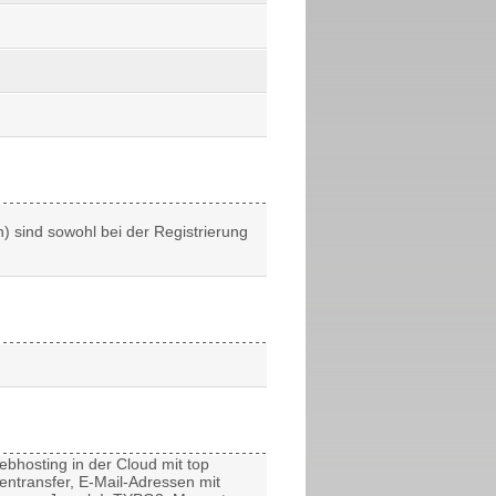
.
sind sowohl bei der Registrierung
ebhosting
in der Cloud mit top
atentransfer, E-Mail-Adressen mit