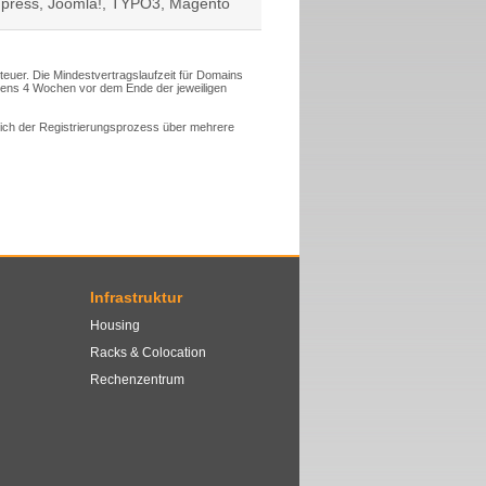
Wordpress, Joomla!, TYPO3, Magento
steuer. Die Mindestvertragslaufzeit für Domains
tens 4 Wochen vor dem Ende der jeweiligen
 sich der Registrierungsprozess über mehrere
Infrastruktur
Housing
Racks & Colocation
Rechenzentrum