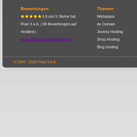
Bewertungen
Themen
4,9
von
5
Sterne
hat
Webspace
    
Pixel X e.K.
|
96
Bewertungen auf
de Domain
Hosttest |
Joomla Hosting
Authentizität der Bewertungen
Shop Hosting
Blog Hosting
© 1999 - 2026 Pixel X e.K.