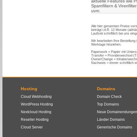
aktuelle Features wie PH
Spamfiltern & Virenfilt
uvm.
Alle hier genannten Preise vers
beträgt i.d.R. 12 Monate (abh
Laufzeit schriftlich bei uns ein
Wir bearbeiten Ihre Bestellung
Werktage hinziehen.
Paperwork = Papier mit Unters
Transfer = Providerwechsel (
OwnerChange = Inhaberwechs
Nachweis = immer schriftlich er
Hosting
Domains
Cloud Webhosting
Domain Check
WordPress Hosting
Top Domains
Nextcloud Hosting
Neue Domainendunge
Reseller Hosting
Länder Domains
Cloud Server
Generische Domains