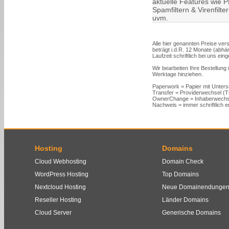
aktuelle Features wie PH
Spamfiltern & Virenfilt
uvm.
Alle hier genannten Preise vers
beträgt i.d.R. 12 Monate (abh
Laufzeit schriftlich bei uns ein
Wir bearbeiten Ihre Bestellung
Werktage hinziehen.
Paperwork = Papier mit Unters
Transfer = Providerwechsel (
OwnerChange = Inhaberwechs
Nachweis = immer schriftlich er
Hosting
Domains
Cloud Webhosting
Domain Check
WordPress Hosting
Top Domains
Nextcloud Hosting
Neue Domainendunge
Reseller Hosting
Länder Domains
Cloud Server
Generische Domains