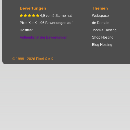
Bewertungen
Themen
4,9
von
5
Sterne
hat
Webspace
    
Pixel X e.K.
|
96
Bewertungen auf
de Domain
Hosttest |
Joomla Hosting
Authentizität der Bewertungen
Shop Hosting
Blog Hosting
© 1999 - 2026 Pixel X e.K.