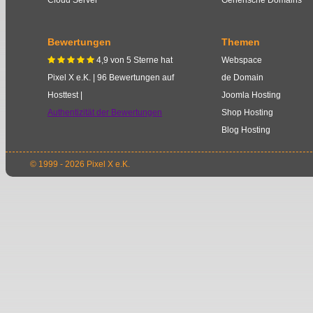
Cloud Server
Generische Domains
Bewertungen
Themen
4,9
von
5
Sterne
hat
Webspace
    
Pixel X e.K.
|
96
Bewertungen auf
de Domain
Hosttest |
Joomla Hosting
Authentizität der Bewertungen
Shop Hosting
Blog Hosting
© 1999 - 2026 Pixel X e.K.