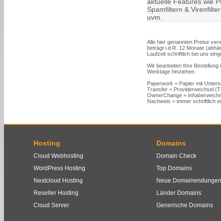
aktuelle Features wie PH
Spamfiltern & Virenfilt
uvm.
Alle hier genannten Preise vers
beträgt i.d.R. 12 Monate (abh
Laufzeit schriftlich bei uns ein
Wir bearbeiten Ihre Bestellung
Werktage hinziehen.
Paperwork = Papier mit Unters
Transfer = Providerwechsel (
OwnerChange = Inhaberwechs
Nachweis = immer schriftlich er
Hosting
Domains
Cloud Webhosting
Domain Check
WordPress Hosting
Top Domains
Nextcloud Hosting
Neue Domainendunge
Reseller Hosting
Länder Domains
Cloud Server
Generische Domains