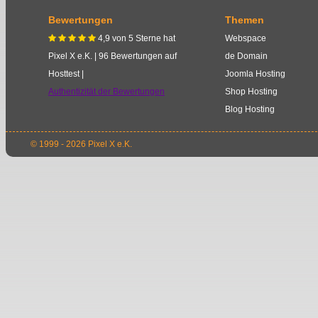
Bewertungen
Themen
4,9
von
5
Sterne
hat
Webspace
    
Pixel X e.K.
|
96
Bewertungen auf
de Domain
Hosttest |
Joomla Hosting
Authentizität der Bewertungen
Shop Hosting
Blog Hosting
© 1999 - 2026 Pixel X e.K.