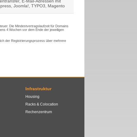
atentransfer, E-Mail-Adressen mit
Wordpress, Joomla!, TYPO3, Magento
steuer. Die Mindestvertragslaufzeit für Domains
tens 4 Wochen vor dem Ende der jeweiligen
 sich der Registrierungsprozess über mehrere
Infrastruktur
Housing
Racks & Colocation
Rechenzentrum