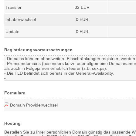
Transfer
32 EUR
Inhaberwechsel
0 EUR
Update
0 EUR
Registrierungsvorraussetzungen
- Domains können ohne weitere Einschränkungen registriert werden
- Premiumdomains (besonders kurze oder allgemeine Domainnamen) 
als auch in Folgejahren erheblich teurer (z.B. sex.ps).
- Die TLD befindet sich bereits in der General-Availability.
-
Formulare
Domain Providerwechsel
Hosting
Bestellen Sie zu Ihrer persönlichen Domain günstig das passende
W