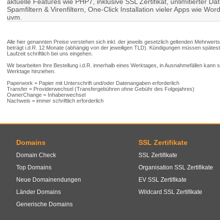
aktuelle Features wie PHP7, inklusive SSL Zertifikat, unlimitierter D
Spamfiltern & Virenfiltern, One-Click Installation vieler Apps wie 
uvm.
Alle hier genannten Preise verstehen sich inkl. der jeweils gesetzlich geltenden Mehrwert
beträgt i.d.R. 12 Monate (abhängig von der jeweiligen TLD). Kündigungen müssen spätes
Laufzeit schriftlich bei uns eingehen.
Wir bearbeiten Ihre Bestellung i.d.R. innerhalb eines Werktages, in Ausnahmefällen kann
Werktage hinziehen.
Paperwork = Papier mit Unterschrift und/oder Datenangaben erforderlich
Transfer = Providerwechsel (Transfergebühren ohne Gebühr des Folgejahres)
OwnerChange = Inhaberwechsel
Nachweis = immer schriftlich erforderlich
Domains
SSL Zertifikate
Domain Check
SSL Zertifikate
Top Domains
Organisation SSL Zertifikate
Neue Domainendungen
EV SSL Zertifikate
Länder Domains
Wildcard SSL Zertifikate
Generische Domains