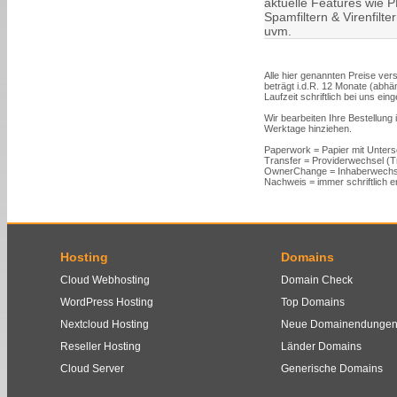
aktuelle Features wie PH
Spamfiltern & Virenfilt
uvm.
Alle hier genannten Preise vers
beträgt i.d.R. 12 Monate (abh
Laufzeit schriftlich bei uns ein
Wir bearbeiten Ihre Bestellung
Werktage hinziehen.
Paperwork = Papier mit Unters
Transfer = Providerwechsel (
OwnerChange = Inhaberwechs
Nachweis = immer schriftlich er
Hosting
Domains
Cloud Webhosting
Domain Check
WordPress Hosting
Top Domains
Nextcloud Hosting
Neue Domainendunge
Reseller Hosting
Länder Domains
Cloud Server
Generische Domains