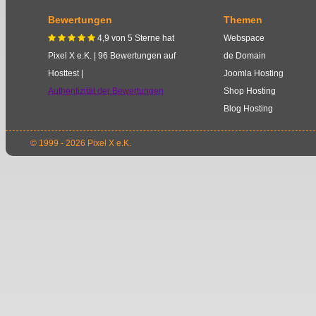
Bewertungen
Themen
4,9
von
5
Sterne
hat
Webspace
    
Pixel X e.K.
|
96
Bewertungen auf
de Domain
Hosttest |
Joomla Hosting
Authentizität der Bewertungen
Shop Hosting
Blog Hosting
© 1999 - 2026 Pixel X e.K.