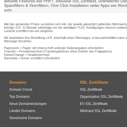
aktuelle Features wie PHP7, inklusive SSL Zertifikat, unlimitierter D
Spamfiltern & Virenfiltern, One-Click Installation vieler Apps wie 
uvm.
Alle hier genannten Preise verstehen sich inkl. der jeweils gesetzlich geltenden Mehrwert
beträgt i.d.R. 12 Monate (abhängig von der jeweiligen TLD). Kündigungen müssen spätes
Laufzeit schriftlich bei uns eingehen.
Wir bearbeiten Ihre Bestellung i.d.R. innerhalb eines Werktages, in Ausnahmefällen kann
Werktage hinziehen.
Paperwork = Papier mit Unterschrift und/oder Datenangaben erforderlich
Transfer = Providerwechsel (Transfergebühren ohne Gebühr des Folgejahres)
OwnerChange = Inhaberwechsel
Nachweis = immer schriftlich erforderlich
Domains
SSL Zertifikate
Domain Check
SSL Zertifikate
Top Domains
Organisation SSL Zertifikate
Neue Domainendungen
EV SSL Zertifikate
Länder Domains
Wildcard SSL Zertifikate
Generische Domains