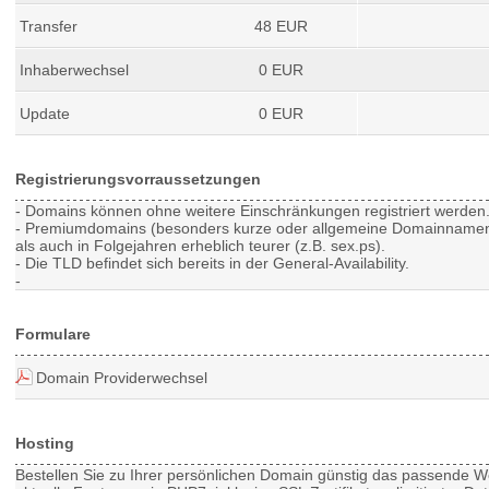
Transfer
48 EUR
Inhaberwechsel
0 EUR
Update
0 EUR
Registrierungsvorraussetzungen
- Domains können ohne weitere Einschränkungen registriert werden
- Premiumdomains (besonders kurze oder allgemeine Domainnamen) 
als auch in Folgejahren erheblich teurer (z.B. sex.ps).
- Die TLD befindet sich bereits in der General-Availability.
-
Formulare
Domain Providerwechsel
Hosting
Bestellen Sie zu Ihrer persönlichen Domain günstig das passende
W