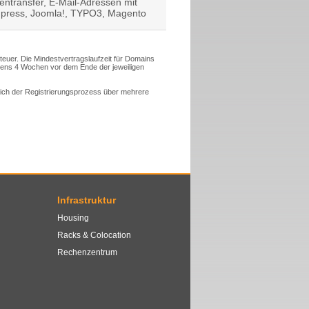
atentransfer, E-Mail-Adressen mit
Wordpress, Joomla!, TYPO3, Magento
steuer. Die Mindestvertragslaufzeit für Domains
tens 4 Wochen vor dem Ende der jeweiligen
 sich der Registrierungsprozess über mehrere
Infrastruktur
Housing
Racks & Colocation
Rechenzentrum