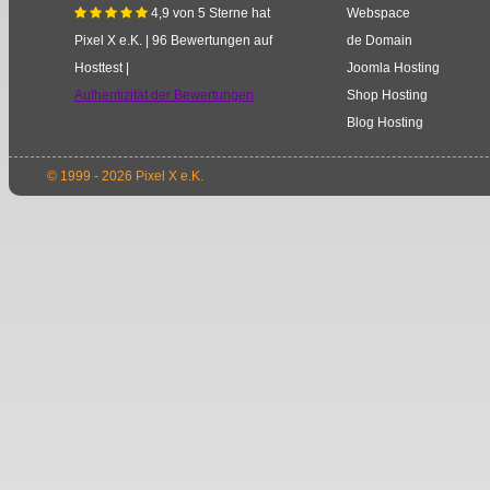
4,9
von
5
Sterne
hat
Webspace
    
Pixel X e.K.
|
96
Bewertungen auf
de Domain
Hosttest |
Joomla Hosting
Authentizität der Bewertungen
Shop Hosting
Blog Hosting
© 1999 - 2026 Pixel X e.K.