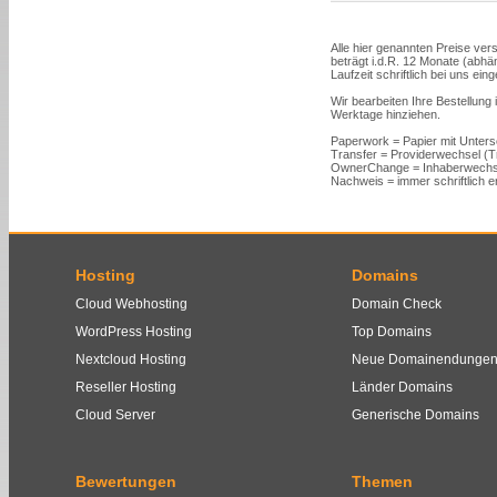
Alle hier genannten Preise vers
beträgt i.d.R. 12 Monate (abh
Laufzeit schriftlich bei uns ein
Wir bearbeiten Ihre Bestellung
Werktage hinziehen.
Paperwork = Papier mit Unters
Transfer = Providerwechsel (
OwnerChange = Inhaberwechs
Nachweis = immer schriftlich er
Hosting
Domains
Cloud Webhosting
Domain Check
WordPress Hosting
Top Domains
Nextcloud Hosting
Neue Domainendunge
Reseller Hosting
Länder Domains
Cloud Server
Generische Domains
Bewertungen
Themen