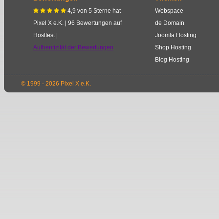
4,9
von
5
Sterne
hat
Webspace
    
Pixel X e.K.
|
96
Bewertungen auf
de Domain
Hosttest |
Joomla Hosting
Authentizität der Bewertungen
Shop Hosting
Blog Hosting
© 1999 - 2026 Pixel X e.K.