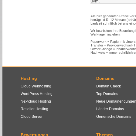
uvm.
Alle hier genannten Preise vers
beträgt i.d.R. 12 Monate (abh
Laufzeit schriftlich bei uns ein
Wir bearbeiten Ihre Bestellung
Werktage hinziehen.
Paperwork = Papier mit Unters
Transfer = Providerwechsel (
OwnerChange = Inhaberwechs
Nachweis = immer schriftlich er
Hosting
Domains
Cloud Webhosting
Domain Check
WordPress Hosting
Top Domains
Nextcloud Hosting
Neue Domainendunge
Reseller Hosting
Länder Domains
Cloud Server
Generische Domains
Bewertungen
Themen