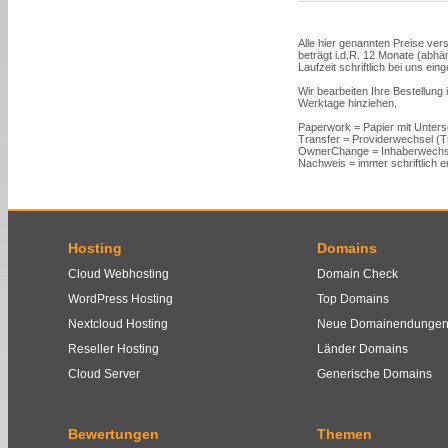
Alle hier genannten Preise vers
beträgt i.d.R. 12 Monate (abh
Laufzeit schriftlich bei uns ein
Wir bearbeiten Ihre Bestellung
Werktage hinziehen.
Paperwork = Papier mit Unters
Transfer = Providerwechsel (
OwnerChange = Inhaberwechs
Nachweis = immer schriftlich er
Hosting
Domains
Cloud Webhosting
Domain Check
WordPress Hosting
Top Domains
Nextcloud Hosting
Neue Domainendunge
Reseller Hosting
Länder Domains
Cloud Server
Generische Domains
Bewertungen
Themen