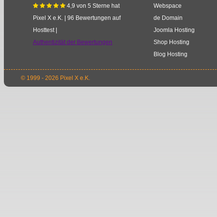
4,9
von
5
Sterne
hat
Webspace
    
Pixel X e.K.
|
96
Bewertungen auf
de Domain
Hosttest |
Joomla Hosting
Authentizität der Bewertungen
Shop Hosting
Blog Hosting
© 1999 - 2026 Pixel X e.K.