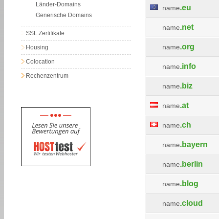
Länder-Domains
.eu
name
Generische Domains
.net
name
SSL Zertifikate
.org
name
Housing
Colocation
.info
name
Rechenzentrum
.biz
name
.at
name
.ch
name
.bayern
name
.berlin
name
.blog
name
.cloud
name