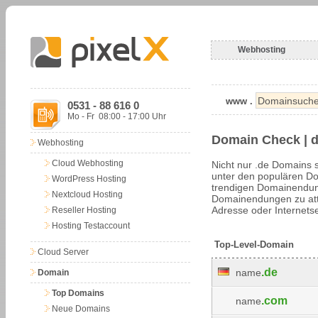
Webhosting
www .
0531 - 88 616 0
Mo - Fr 08:00 - 17:00 Uhr
Domain Check | 
Webhosting
Cloud Webhosting
Nicht nur .de Domains s
unter den populären Do
WordPress Hosting
trendigen Domainendunge
Nextcloud Hosting
Domainendungen zu attr
Adresse oder Internetse
Reseller Hosting
Hosting Testaccount
Top-Level-Domain
Cloud Server
.de
name
Domain
Top Domains
.com
name
Neue Domains