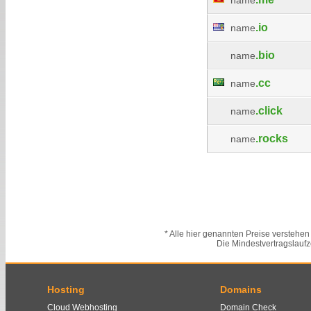
name
.io
name
.bio
name
.cc
name
.click
name
.rocks
name
* Alle hier genannten Preise verstehen
Die Mindestvertragslaufz
Hosting
Domains
Cloud Webhosting
Domain Check