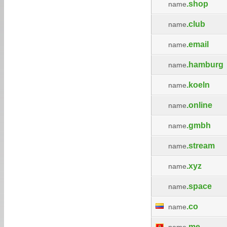
.shop
name
.club
name
.email
name
.hamburg
name
.koeln
name
.online
name
.gmbh
name
.stream
name
.xyz
name
.space
name
.co
name
.me